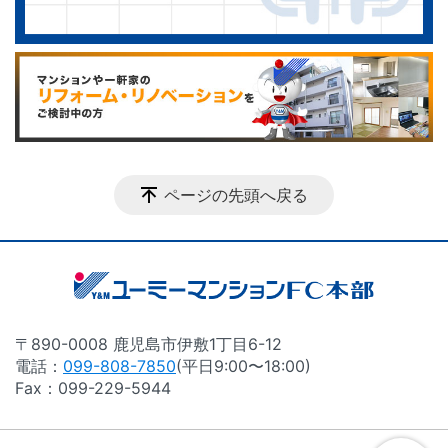
ページの先頭へ戻る
〒890-0008 鹿児島市伊敷1丁目6-12
電話：
099-808-7850
(平日9:00〜18:00)
Fax：099-229-5944