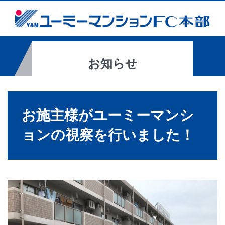
お知らせ
お施主様がユーミーマンシ
ョンの視察を行いました！