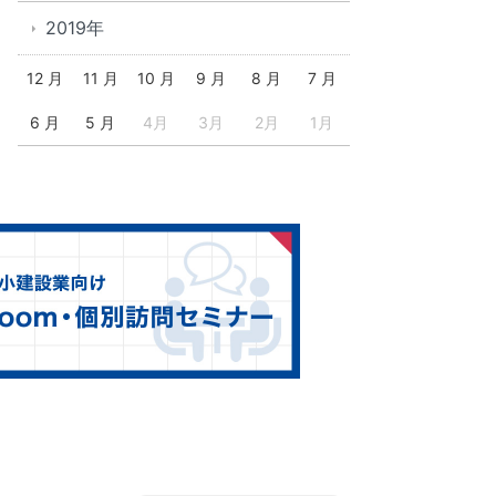
2019年
12 月
11 月
10 月
9 月
8 月
7 月
6 月
5 月
4月
3月
2月
1月