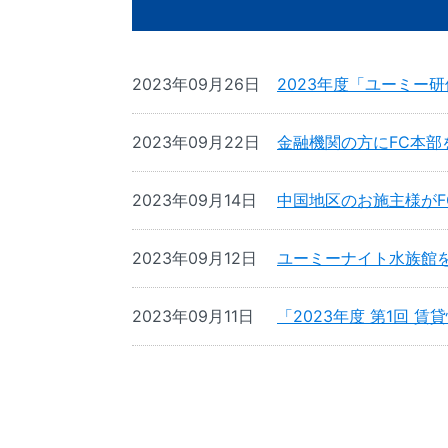
2023年09月26日
2023年度「ユーミー
2023年09月22日
金融機関の方にFC本部
2023年09月14日
中国地区のお施主様が
2023年09月12日
ユーミーナイト水族館
2023年09月11日
「2023年度 第1回