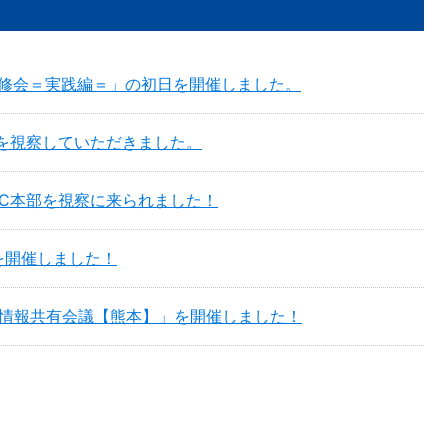
研修会＝実践編＝」の初日を開催しました。
を視察していただきました。
FC本部を視察に来られました！
を開催しました！
 賃貸情報共有会議【熊本】」を開催しました！