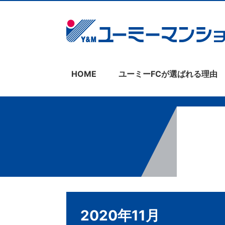
HOME
ユーミーFCが選ばれる理由
2020年11月