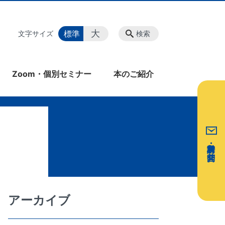
大
標準
文字サイズ
検索
Zoom・個別セミナー
本のご紹介
資料請求・お問合せ
アーカイブ