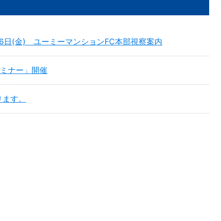
)～26日(金) ユーミーマンションFC本部視察案内
セミナー」開催
ります。