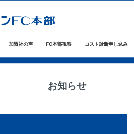
加盟社の声
FC本部視察
コスト診断申し込み
お知らせ