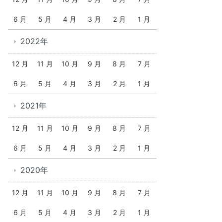
6 月
5 月
4 月
3 月
2 月
1 月
2022年
12 月
11 月
10 月
9 月
8 月
7 月
6 月
5 月
4 月
3 月
2 月
1 月
2021年
12 月
11 月
10 月
9 月
8 月
7 月
6 月
5 月
4 月
3 月
2 月
1 月
2020年
12 月
11 月
10 月
9 月
8 月
7 月
6 月
5 月
4 月
3 月
2 月
1 月