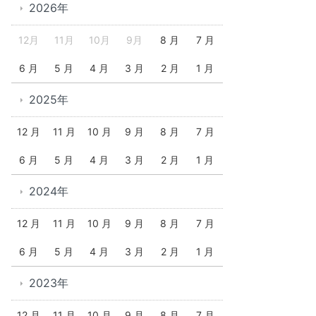
2026年
12月
11月
10月
9月
8 月
7 月
6 月
5 月
4 月
3 月
2 月
1 月
2025年
12 月
11 月
10 月
9 月
8 月
7 月
6 月
5 月
4 月
3 月
2 月
1 月
2024年
12 月
11 月
10 月
9 月
8 月
7 月
6 月
5 月
4 月
3 月
2 月
1 月
2023年
12 月
11 月
10 月
9 月
8 月
7 月