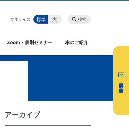
大
標準
文字サイズ
検索
Zoom・個別セミナー
本のご紹介
資料請求・お問合せ
アーカイブ